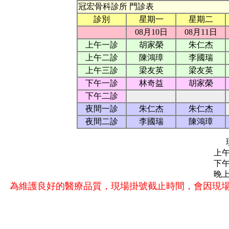
冠宏骨科診所 門診表
診別
星期一
星期二
08月10日
08月11日
上午一診
胡家榮
朱仁杰
上午二診
陳鴻璋
李國瑞
上午三診
梁友英
梁友英
下午一診
林奇益
胡家榮
下午二診
夜間一診
朱仁杰
朱仁杰
夜間二診
李國瑞
陳鴻璋
上午診
下午診
晚上診
為維護良好的醫療品質，現場掛號截止時間，會因現場